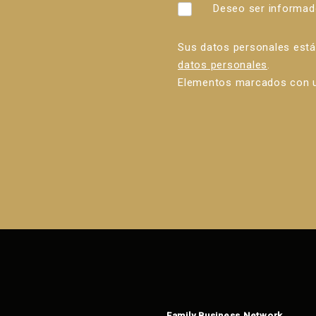
Deseo ser informad
Sus datos personales est
datos personales
.
Elementos marcados con u
Error al
enviar el
formulario.
Family Business Network