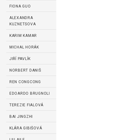
FIONA GUO
ALEXANDRA
KUZNETSOVA
KARIM KAMAR
MICHAL HORÁK
JIŘÍ PAVLÍK
NORBERT DANIŠ
REN CONGCONG
EDOARDO BRUGNOLI
TEREZIE FIALOVÁ
BAI JINGZHI
KLÁRA GIBIŠOVÁ
LIU AILE