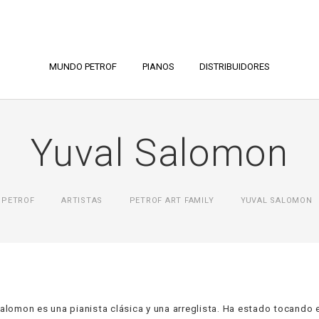
MUNDO PETROF
PIANOS
DISTRIBUIDORES
Yuval Salomon
PETROF
ARTISTAS
PETROF ART FAMILY
YUVAL SALOMON
alomon es una pianista clásica y una arreglista. Ha estado tocando 