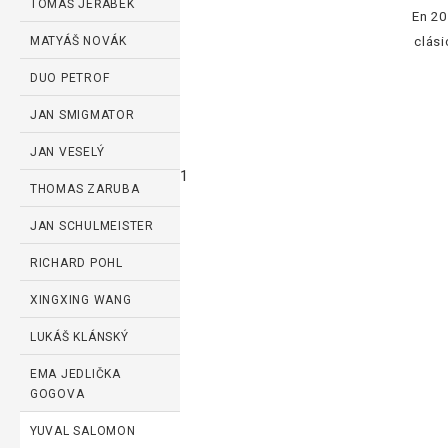
TOMÁŠ JEŘÁBEK
En 20
MATYÁŠ NOVÁK
clási
DUO PETROF
JAN SMIGMATOR
JAN VESELÝ
1
THOMAS ZARUBA
JAN SCHULMEISTER
RICHARD POHL
XINGXING WANG
LUKÁŠ KLÁNSKÝ
EMA JEDLIČKA
GOGOVA
YUVAL SALOMON