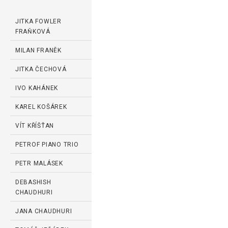
JITKA FOWLER
FRAŇKOVÁ
MILAN FRANĚK
JITKA ČECHOVÁ
IVO KAHÁNEK
KAREL KOŠÁREK
VÍT KŘÍŠŤAN
PETROF PIANO TRIO
PETR MALÁSEK
DEBASHISH
CHAUDHURI
JANA CHAUDHURI