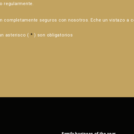
o regularmente.
án completamente seguros con nosotros. Eche un vistazo a 
n asterisco (
*
) son obligatorios
Family business of the year