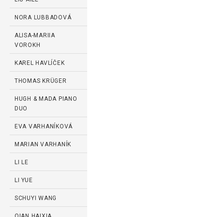
NORA LUBBADOVÁ
ALISA-MARIIA
VOROKH
KAREL HAVLÍČEK
THOMAS KRÜGER
HUGH & MADA PIANO
DUO
EVA VARHANÍKOVÁ
MARIAN VARHANÍK
LI LE
LI YUE
SCHUYI WANG
QIAN HAIXIA