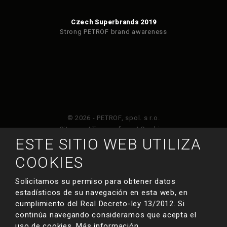
Czech Superbrands 2019
Strong PETROF brand awareness
© 2026 - PETROF, spol. s r.o.
Sitemap
|
Terms of use
|
Cookies
ESTE SITIO WEB UTILIZA
Este sitio web está protegido por Google ReCAPTCHA
COOKIES
y está sujeto a la política de privacidad de
y
Términos de servicio de Google
.
Solicitamos su permiso para obtener datos
estadísticos de su navegación en esta web, en
cumplimiento del Real Decreto-ley 13/2012. Si
HECHO POR
continúa navegando consideramos que acepta el
uso de cookies.
Más información