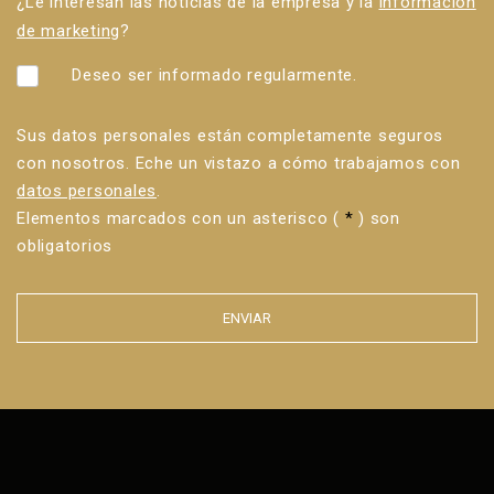
¿Le interesan las noticias de la empresa y la
información
de marketing
?
Deseo ser informado regularmente.
Sus datos personales están completamente seguros
con nosotros. Eche un vistazo a cómo trabajamos con
datos personales
.
Elementos marcados con un asterisco (
*
) son
obligatorios
ENVIAR
Error al
enviar el
formulario.