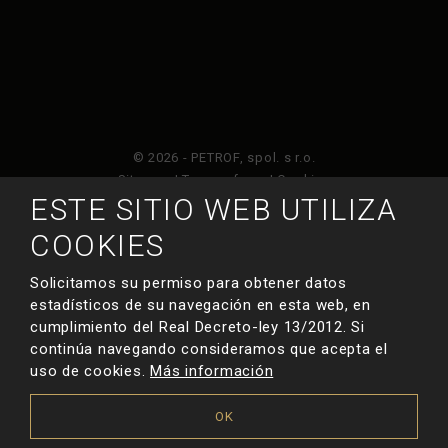
© 2026 - PETROF, spol. s r.o.
Sitemap
|
Terms of use
|
Cookies
ESTE SITIO WEB UTILIZA
Este sitio web está protegido por Google ReCAPTCHA
COOKIES
y está sujeto a la política de privacidad de
y
Términos de servicio de Google
.
Solicitamos su permiso para obtener datos
estadísticos de su navegación en esta web, en
cumplimiento del Real Decreto-ley 13/2012. Si
HECHO POR
continúa navegando consideramos que acepta el
uso de cookies.
Más información
OK