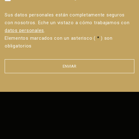
Sus datos personales están completamente seguros
con nosotros. Eche un vistazo a cómo trabajamos con
datos personales
.
Elementos marcados con un asterisco (
*
) son
obligatorios
ENVIAR
Error al
enviar el
formulario.