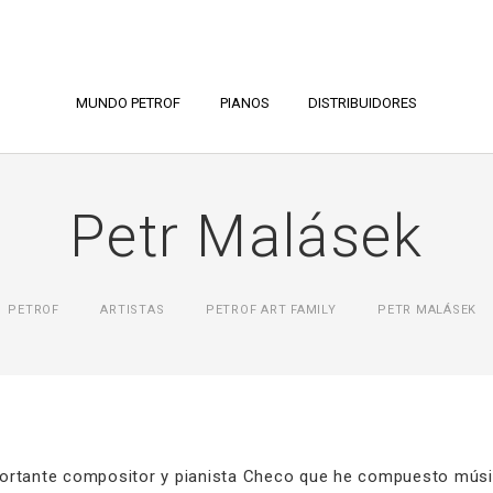
MUNDO PETROF
PIANOS
DISTRIBUIDORES
Petr Malásek
PETROF
ARTISTAS
PETROF ART FAMILY
PETR MALÁSEK
ortante compositor y pianista Checo que he compuesto música