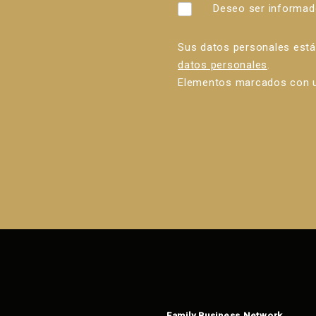
Deseo ser informad
Sus datos personales est
datos personales
.
Elementos marcados con u
Error al
enviar el
formulario.
Family Business Network