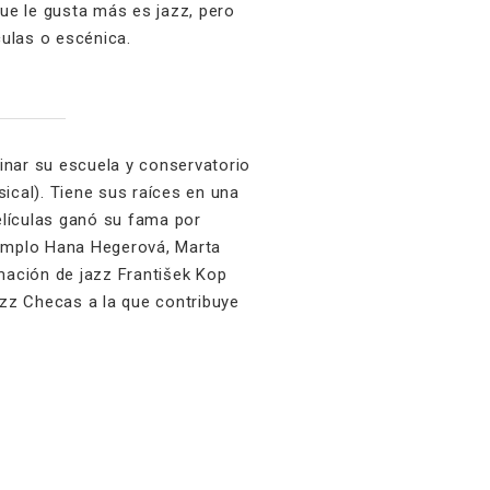
ue le gusta más es jazz, pero
culas o escénica.
nar su escuela y conservatorio
al). Tiene sus raíces en una
lículas ganó su fama por
emplo Hana Hegerová, Marta
mación de jazz František Kop
zz Checas a la que contribuye