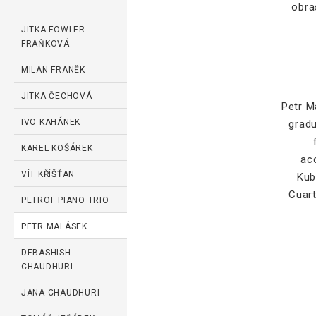
obra
JITKA FOWLER
FRAŇKOVÁ
MILAN FRANĚK
JITKA ČECHOVÁ
Petr M
IVO KAHÁNEK
grad
KAREL KOŠÁREK
ac
VÍT KŘÍŠŤAN
Kub
Cuart
PETROF PIANO TRIO
PETR MALÁSEK
DEBASHISH
CHAUDHURI
JANA CHAUDHURI