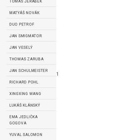
TOMÁŠ JEŘÁBEK
MATYÁŠ NOVÁK
DUO PETROF
JAN SMIGMATOR
JAN VESELÝ
THOMAS ZARUBA
JAN SCHULMEISTER
1
RICHARD POHL
XINGXING WANG
LUKÁŠ KLÁNSKÝ
EMA JEDLIČKA
GOGOVA
YUVAL SALOMON