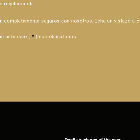
o regularmente.
án completamente seguros con nosotros. Eche un vistazo a 
n asterisco (
*
) son obligatorios
Family business of the year