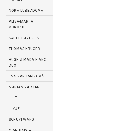
NORA LUBBADOVÁ
ALISA-MARIIA
VOROKH
KAREL HAVLÍČEK
THOMAS KRÜGER
HUGH & MADA PIANO
DUO
EVA VARHANÍKOVÁ
MARIAN VARHANÍK
LI LE
LI YUE
SCHUYI WANG
QIAN HAIXIA