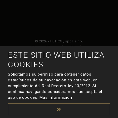
© 2026 - PETROF, spol. s r.o.
Sitemap
|
Terms of use
|
Cookies
ESTE SITIO WEB UTILIZA
Este sitio web está protegido por Google ReCAPTCHA
COOKIES
y está sujeto a la política de privacidad de
y
Términos de servicio de Google
.
Solicitamos su permiso para obtener datos
estadísticos de su navegación en esta web, en
cumplimiento del Real Decreto-ley 13/2012. Si
HECHO POR
continúa navegando consideramos que acepta el
uso de cookies.
Más información
OK