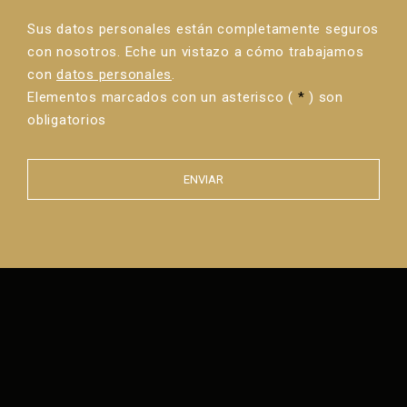
Sus datos personales están completamente seguros
con nosotros. Eche un vistazo a cómo trabajamos
con
datos personales
.
Elementos marcados con un asterisco (
*
) son
obligatorios
ENVIAR
Error al
enviar el
formulario.