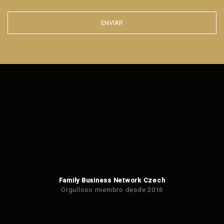
ENVIAR
Error al
enviar el
formulario.
Family Business Network Czech
Orgulloso miembro desde 2016