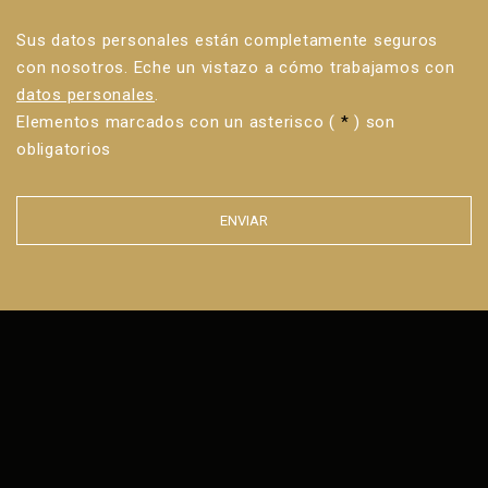
Sus datos personales están completamente seguros
con nosotros. Eche un vistazo a cómo trabajamos con
datos personales
.
Elementos marcados con un asterisco (
*
) son
obligatorios
ENVIAR
Error al
enviar el
formulario.