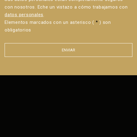
con nosotros. Eche un vistazo a cómo trabajamos con
datos personales
.
Elementos marcados con un asterisco (
*
) son
obligatorios
ENVIAR
Error al
enviar el
formulario.