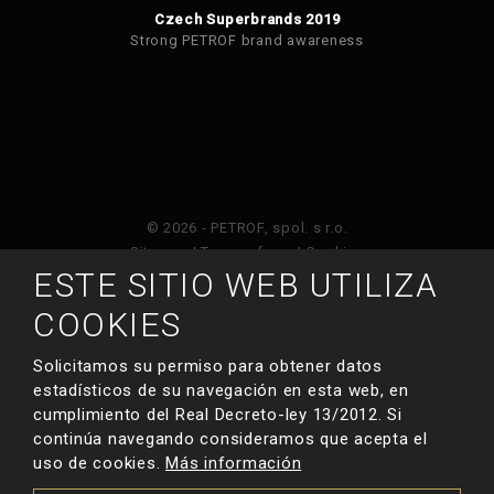
Czech Superbrands 2019
Strong PETROF brand awareness
© 2026 - PETROF, spol. s r.o.
Sitemap
|
Terms of use
|
Cookies
ESTE SITIO WEB UTILIZA
Este sitio web está protegido por Google ReCAPTCHA
COOKIES
y está sujeto a la política de privacidad de
y
Términos de servicio de Google
.
Solicitamos su permiso para obtener datos
estadísticos de su navegación en esta web, en
cumplimiento del Real Decreto-ley 13/2012. Si
HECHO POR
continúa navegando consideramos que acepta el
uso de cookies.
Más información