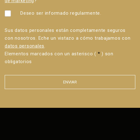
de marketing
?
Deseo ser informado regularmente.
Sus datos personales están completamente seguros
con nosotros. Eche un vistazo a cómo trabajamos con
datos personales
.
Elementos marcados con un asterisco (
*
) son
obligatorios
ENVIAR
Error al
enviar el
formulario.