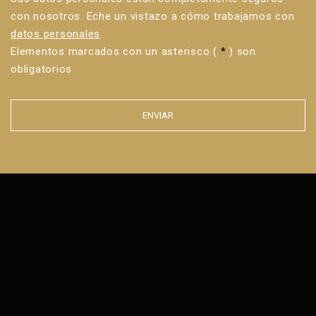
con nosotros. Eche un vistazo a cómo trabajamos con
datos personales
.
Elementos marcados con un asterisco (
*
) son
obligatorios
ENVIAR
Error al
enviar el
formulario.