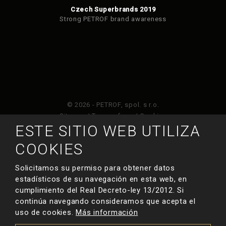
Czech Superbrands 2019
Strong PETROF brand awareness
© 2026 - PETROF, spol. s r.o.
Sitemap
|
Terms of use
|
Cookies
ESTE SITIO WEB UTILIZA
Este sitio web está protegido por Google ReCAPTCHA
COOKIES
y está sujeto a la política de privacidad de
y
Términos de servicio de Google
.
Solicitamos su permiso para obtener datos
estadísticos de su navegación en esta web, en
cumplimiento del Real Decreto-ley 13/2012. Si
HECHO POR
continúa navegando consideramos que acepta el
uso de cookies.
Más información