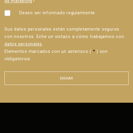
de marketing
?
Deseo ser informado regularmente.
Sus datos personales están completamente seguros
con nosotros. Eche un vistazo a cómo trabajamos con
datos personales
.
Elementos marcados con un asterisco (
*
) son
obligatorios
ENVIAR
Error al
enviar el
formulario.