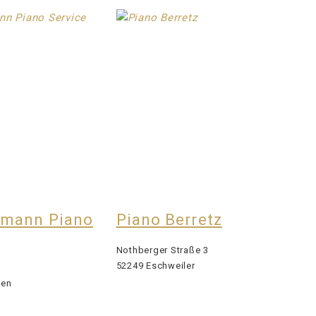
umann Piano
Piano Berretz
Nothberger Straße 3
52249 Eschweiler
sen