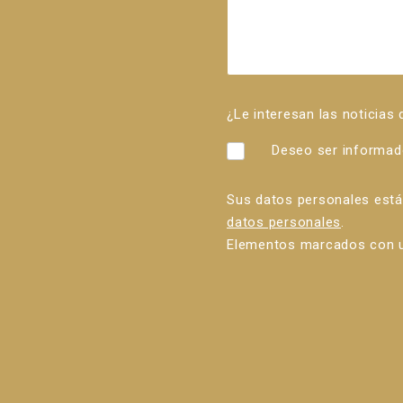
¿Le interesan las noticias
Deseo ser informad
Sus datos personales est
datos personales
.
Elementos marcados con u
Error al
enviar el
formulario.