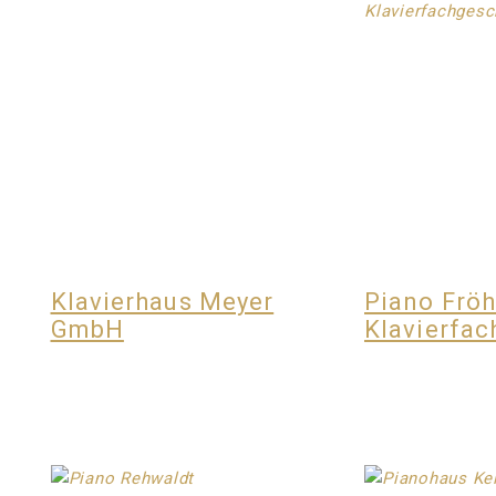
Klavierhaus Meyer
Piano Fröh
GmbH
Klavierfac