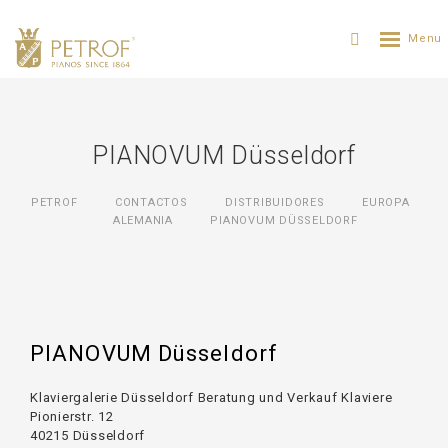
PIANOVUM Düsseldorf
PETROF
CONTACTOS
DISTRIBUIDORES
ЕUROPA
ALEMANIA
PIANOVUM DÜSSELDORF
PIANOVUM Düsseldorf
Klaviergalerie Düsseldorf Beratung und Verkauf Klaviere
Pionierstr. 12
40215 Düsseldorf