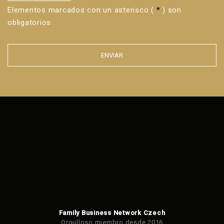
Elementos marcados con un asterisco (
*
) son
obligatorios
ENVIAR
Error al
enviar el
formulario.
Family Business Network Czech
Orgulloso miembro desde 2016