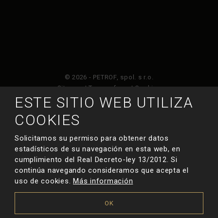
© 2026 - PETROF, spol. s r.o.
Sitemap
|
Terms of use
|
Cookies
ESTE SITIO WEB UTILIZA
Este sitio web está protegido por Google ReCAPTCHA
COOKIES
y está sujeto a la política de privacidad de
y
Términos de servicio de Google
.
Solicitamos su permiso para obtener datos
estadísticos de su navegación en esta web, en
cumplimiento del Real Decreto-ley 13/2012. Si
HECHO POR
continúa navegando consideramos que acepta el
uso de cookies.
Más información
OK