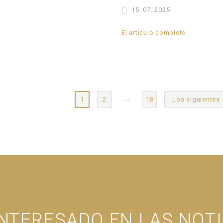
15. 07. 2025
El artículo completo
...
2
18
Los siguientes
1
INTERESADO EN LAS NOTI