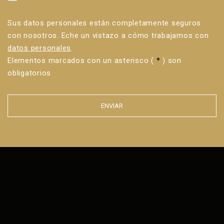
Sus datos personales están completamente seguros
con nosotros. Eche un vistazo a cómo trabajamos con
datos personales
.
Elementos marcados con un asterisco (
*
) son
obligatorios
ENVIAR
Error al
enviar el
formulario.