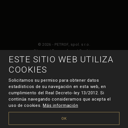
© 2026 - PETROF, spol. s r.o.
Sitemap
|
Terms of use
|
Cookies
ESTE SITIO WEB UTILIZA
Este sitio web está protegido por Google ReCAPTCHA
COOKIES
y está sujeto a la política de privacidad de
y
Términos de servicio de Google
.
Solicitamos su permiso para obtener datos
estadísticos de su navegación en esta web, en
cumplimiento del Real Decreto-ley 13/2012. Si
HECHO POR
continúa navegando consideramos que acepta el
uso de cookies.
Más información
OK