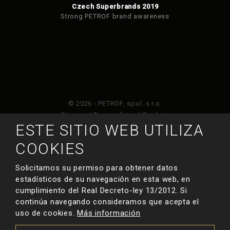
Czech Superbrands 2019
Strong PETROF brand awareness
© 2026 - PETROF, spol. s r.o.
Sitemap
|
Terms of use
|
Cookies
ESTE SITIO WEB UTILIZA
Este sitio web está protegido por Google ReCAPTCHA
COOKIES
y está sujeto a la política de privacidad de
y
Términos de servicio de Google
.
Solicitamos su permiso para obtener datos
estadísticos de su navegación en esta web, en
cumplimiento del Real Decreto-ley 13/2012. Si
HECHO POR
continúa navegando consideramos que acepta el
uso de cookies.
Más información