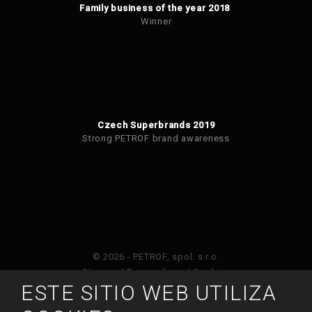
Family business of the year 2018
Winner
Czech Superbrands 2019
Strong PETROF brand awareness
© 2026 - PETROF, spol. s r.o.
Sitemap
|
Terms of use
|
Cookies
ESTE SITIO WEB UTILIZA
Este sitio web está protegido por Google ReCAPTCHA