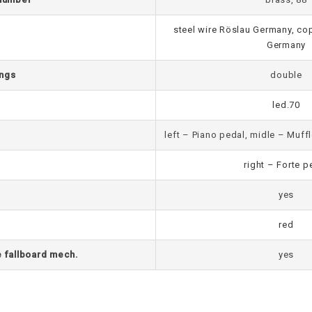
steel wire Röslau Germany, c
Germany
ings
double
led.70
left – Piano pedal, midle – Muff
right – Forte p
yes
red
e fallboard mech.
yes