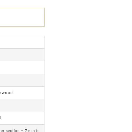
e wood
l
er section – 7 mm in