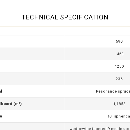
TECHNICAL SPECIFICATION
590
1463
1250
236
l
Resonance spruc
dboard (m²)
1,1852
pe
10, spherica
wedgewise tapered 9 mm in upp