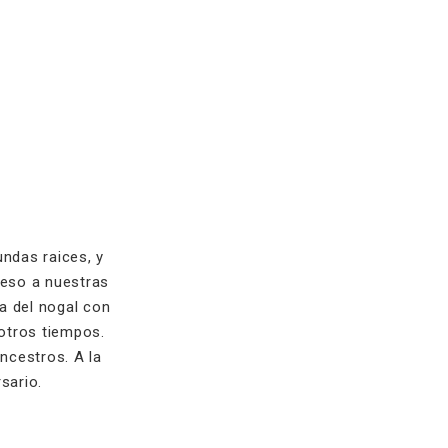
undas raices, y
reso a nuestras
a del nogal con
otros tiempos.
ncestros. A la
sario.