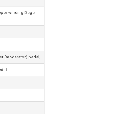
opper winding Degen
ler (moderator) pedal,
edal