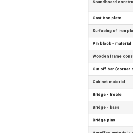
Soundboard constru
Cast iron plate
Surfacing of iron pl
Pin block - material
Wooden frame const
Cut off bar (corner 
Cabinet material
Bridge - treble
Bridge - bass
Bridge pins
Agraffes material -