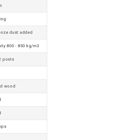
on
ing
ronze dust added
ity 800 - 850 kg/m3
2 posts
id wood
d
d
tips