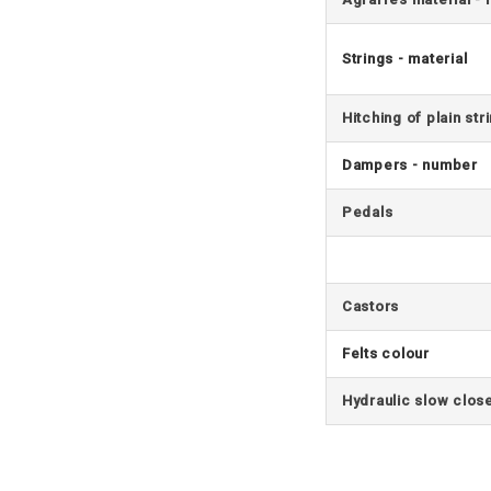
Strings - material
Hitching of plain str
Dampers - number
Pedals
Castors
Felts colour
Hydraulic slow clos