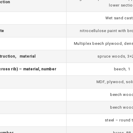
ction
lower secti
Wet sand cast
ate
nitrocellulose paint with b
Multiplex beech plywood, dens
ruction, material
spruce woods, 3+
cross rib) – material, number
beech, 1
MDF, plywood, sol
beech woo
beech woo
steel – round 
 number
brass, 88