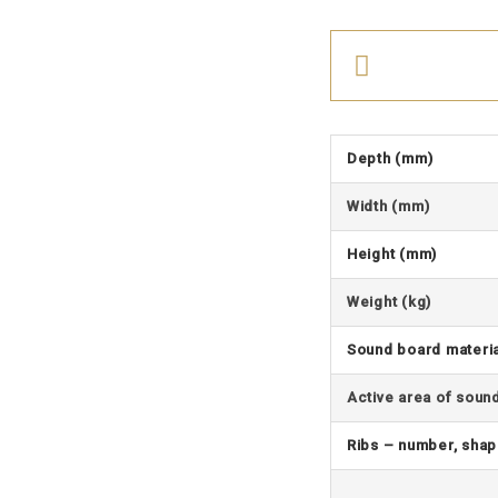
Depth (mm)
Width (mm)
Height (mm)
Weight (kg)
Sound board materia
Active area of soun
Ribs – number, sha