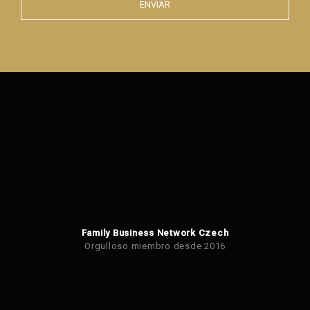
ENVIAR
Error al
enviar el
formulario.
Family Business Network Czech
Orgulloso miembro desde 2016