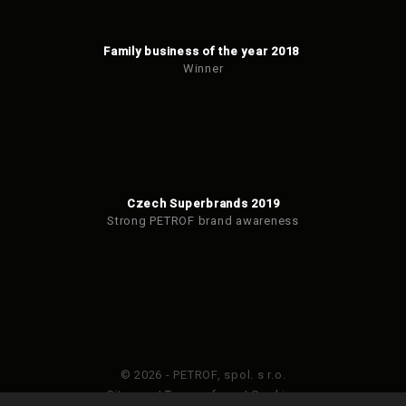
Family business of the year 2018
Winner
Czech Superbrands 2019
Strong PETROF brand awareness
© 2026 - PETROF, spol. s r.o.
Sitemap
|
Terms of use
|
Cookies