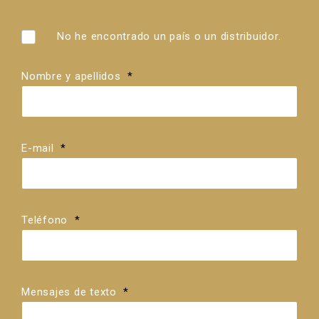
País
Distribuidores
No he encontrado un país o un distribuidor.
Nombre y apellidos
*
E-mail
*
Teléfono
*
Mensajes de texto
*