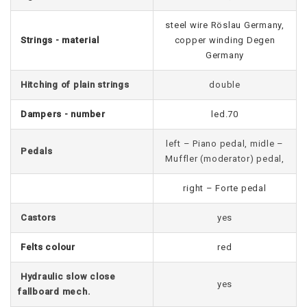
steel wire Röslau Germany,
Strings - material
copper winding Degen
Germany
Hitching of plain strings
double
Dampers - number
led.70
left – Piano pedal, midle –
Pedals
Muffler (moderator) pedal,
right – Forte pedal
Castors
yes
Felts colour
red
Hydraulic slow close
yes
fallboard mech.