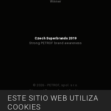
Winner
Czech Superbrands 2019
Strong PETROF brand awareness
© 2026 - PETROF, spol. s r.o.
Sitemap
|
Terms of use
|
Cookies
ESTE SITIO WEB UTILIZA
Este sitio web está protegido por Google ReCAPTCHA
COOKIES
y está sujeto a la política de privacidad de