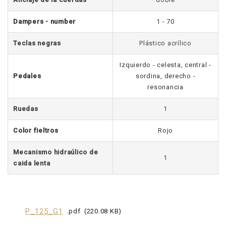
Dampers - number
1 - 70
Teclas negras
Plástico acrílico
Izquierdo - celesta, central -
Pedales
sordina, derecho -
resonancia
Ruedas
1
Color fieltros
Rojo
Mecanismo hidraúlico de
1
caida lenta
P_125_G1
pdf
220.08 KB