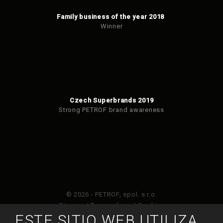
Family business of the year 2018
Winner
Czech Superbrands 2019
Strong PETROF brand awareness
© 2026 - PETROF, spol. s r.o.
Sitemap
|
Terms of use
|
Cookies
ESTE SITIO WEB UTILIZA