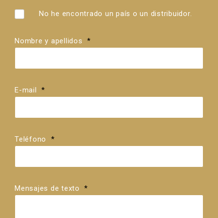
País
Distribuidores
No he encontrado un país o un distribuidor.
Nombre y apellidos
*
E-mail
*
Teléfono
*
Mensajes de texto
*