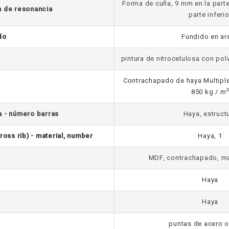
Forma de cuña, 9 mm en la parte
a de resonancia
parte inferio
do
Fundido en ar
pintura de nitrocelulosa con po
Contrachapado de haya Multiple
850 kg / m
a - número barras
Haya, estruct
ross rib) - material, number
Haya, 1
MDF, contrachapado, m
Haya
Haya
puntas de acero 