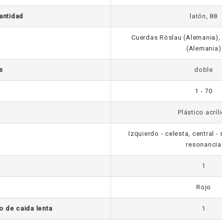
cantidad
latón, 88
Cuerdas Röslau (Alemania)
(Alemania)
s
doble
1 - 70
Plástico acríl
Izquierdo - celesta, central -
resonancia
1
Rojo
o de caida lenta
1