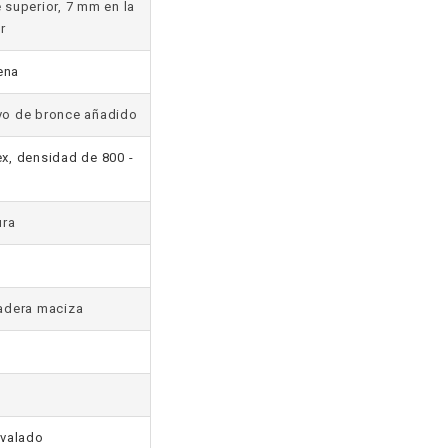
 superior, 7 mm en la
r
ena
lvo de bronce añadido
x, densidad de 800 -
3
ura
adera maciza
ovalado