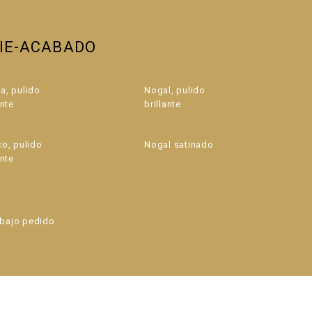
CIE-ACABADO
a, pulido
Nogal, pulido
ante
brillante
co, pulido
Nogal satinado
ante
bajo pedido