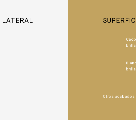
A LATERAL
SUPERFI
Caob
brill
Blan
brill
Otros acabados 