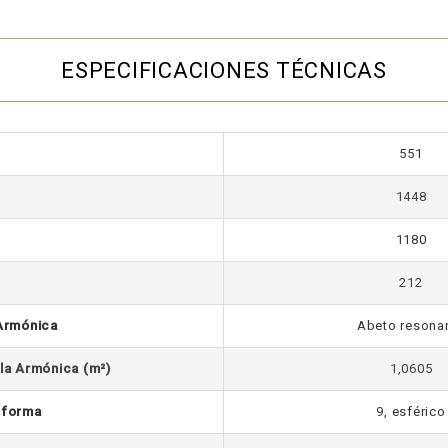
ESPECIFICACIONES TÉCNICAS
551
1448
1180
212
 Armónica
Abeto resona
bla Armónica (m²)
1,0605
 forma
9, esférico