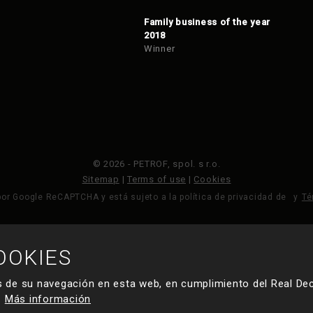
Family business of the year
2018
Winner
© 2026 - PETROF, spol. s r.o.
Sitemap
|
Terms of use
|
Cookies
por Google ReCAPTCHA y está sujeto a la política de privacidad de
y
Té
OOKIES
HECHO POR
 de su navegación en esta web, en cumplimiento del Real Dec
.
Más información