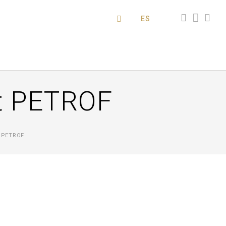
ES
ut PETROF
 PETROF