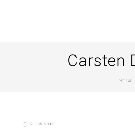
Carsten 
PETROF
21. 05. 2015