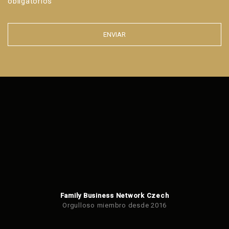
obligatorios
ENVIAR
Error al
enviar el
formulario.
Family Business Network Czech
Orgulloso miembro desde 2016