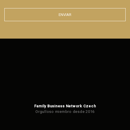
ENVIAR
Error al
enviar el
formulario.
Family Business Network Czech
Orgulloso miembro desde 2016