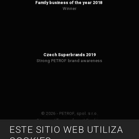
Family business of the year 2018
Winner
Czech Superbrands 2019
Strong PETROF brand awareness
© 2026 - PETROF, spol. s r.o.
Sitemap
|
Terms of use
|
Cookies
ESTE SITIO WEB UTILIZA
Este sitio web está protegido por Google ReCAPTCHA