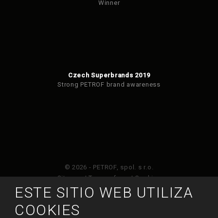
Winner
Czech Superbrands 2019
Strong PETROF brand awareness
© 2026 - PETROF, spol. s r.o.
Sitemap
|
Terms of use
|
Cookies
ESTE SITIO WEB UTILIZA
Este sitio web está protegido por Google ReCAPTCHA
COOKIES
y está sujeto a la política de privacidad de