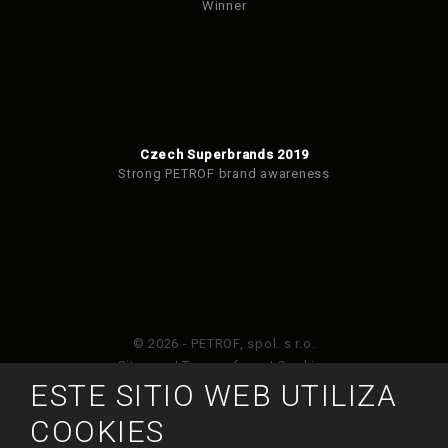
Winner
Czech Superbrands 2019
Strong PETROF brand awareness
© 2026 - PETROF, spol. s r.o.
Sitemap
|
Terms of use
|
Cookies
ESTE SITIO WEB UTILIZA
Este sitio web está protegido por Google ReCAPTCHA
COOKIES
y está sujeto a la política de privacidad de