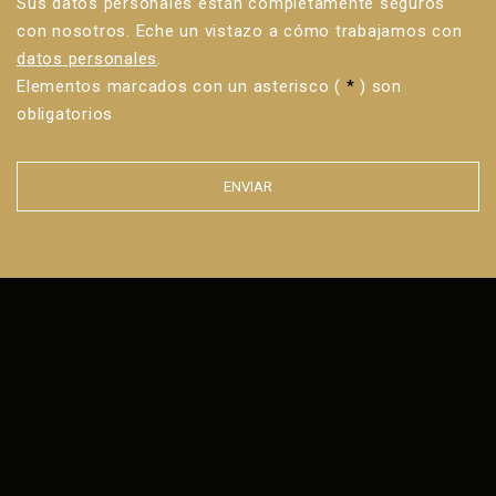
Sus datos personales están completamente seguros
con nosotros. Eche un vistazo a cómo trabajamos con
datos personales
.
Elementos marcados con un asterisco (
*
) son
obligatorios
ENVIAR
Error al
enviar el
formulario.