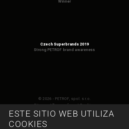
Winner
Czech Superbrands 2019
Strong PETROF brand awareness
© 2026 - PETROF, spol. s r.o.
Sitemap
|
Terms of use
|
Cookies
ESTE SITIO WEB UTILIZA
Este sitio web está protegido por Google ReCAPTCHA
COOKIES
y está sujeto a la política de privacidad de