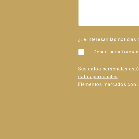
¿Le interesan las noticias
Deseo ser informad
Sus datos personales est
datos personales
.
Elementos marcados con u
Error al
enviar el
formulario.