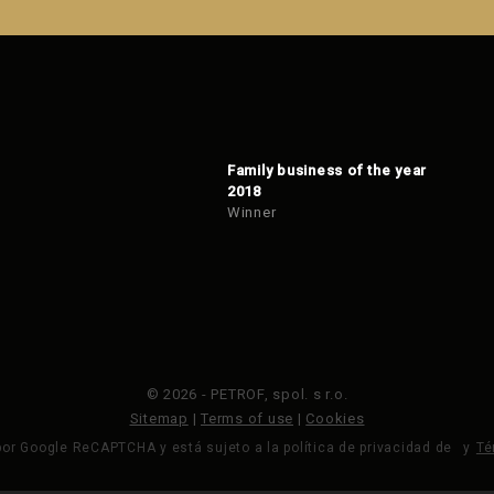
Family business of the year
2018
Winner
© 2026 - PETROF, spol. s r.o.
Sitemap
|
Terms of use
|
Cookies
por Google ReCAPTCHA y está sujeto a la política de privacidad de
y
Té