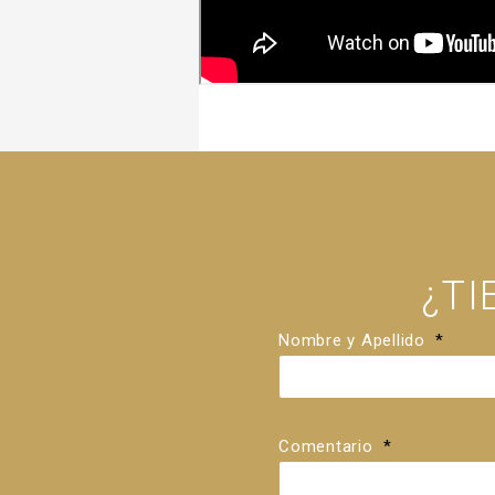
¿T
Nombre y Apellido
*
Comentario
*