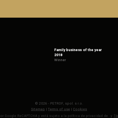
Family business of the year
2018
Winner
© 2026 - PETROF, spol. s r.o.
Sitemap
|
Terms of use
|
Cookies
por Google ReCAPTCHA y está sujeto a la política de privacidad de
y
Té