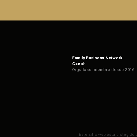
formulario.
Family Business Network
Czech
Orgulloso miembro desde 2016
Este sitio web está protegido 