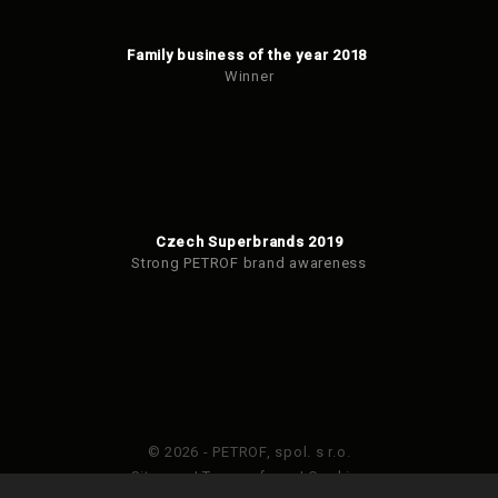
Family business of the year 2018
Winner
Czech Superbrands 2019
Strong PETROF brand awareness
© 2026 - PETROF, spol. s r.o.
Sitemap
|
Terms of use
|
Cookies