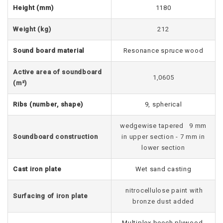
Height (mm)
1180
Weight (kg)
212
Sound board material
Resonance spruce wood
Active area of soundboard
1,0605
(m²)
Ribs (number, shape)
9, spherical
wedgewise tapered 9 mm
Soundboard construction
in upper section - 7 mm in
lower section
Cast iron plate
Wet sand casting
nitrocellulose paint with
Surfacing of iron plate
bronze dust added
Multiplex beech plywood,