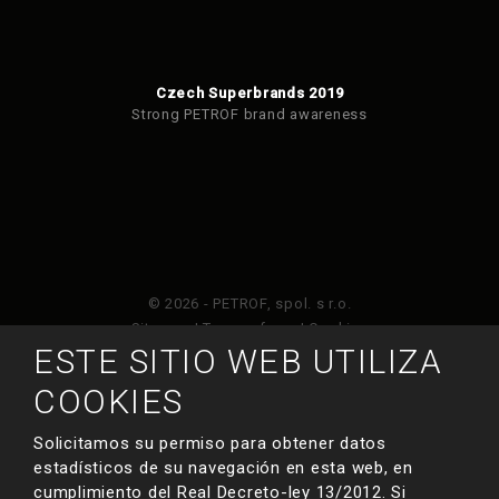
Czech Superbrands 2019
Strong PETROF brand awareness
© 2026 - PETROF, spol. s r.o.
Sitemap
|
Terms of use
|
Cookies
ESTE SITIO WEB UTILIZA
Este sitio web está protegido por Google ReCAPTCHA
COOKIES
y está sujeto a la política de privacidad de
y
Términos de servicio de Google
.
Solicitamos su permiso para obtener datos
estadísticos de su navegación en esta web, en
cumplimiento del Real Decreto-ley 13/2012. Si