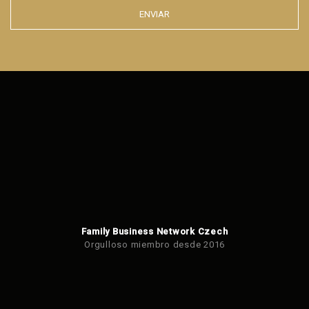
ENVIAR
Error al
enviar el
formulario.
Family Business Network Czech
Orgulloso miembro desde 2016