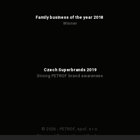
Family business of the year 2018
Winner
Czech Superbrands 2019
Strong PETROF brand awareness
© 2026 - PETROF, spol. s r.o.
Sitemap
|
Terms of use
|
Cookies