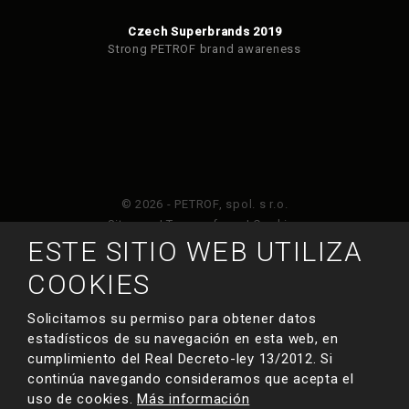
Czech Superbrands 2019
Strong PETROF brand awareness
© 2026 - PETROF, spol. s r.o.
Sitemap
|
Terms of use
|
Cookies
ESTE SITIO WEB UTILIZA
Este sitio web está protegido por Google ReCAPTCHA
COOKIES
y está sujeto a la política de privacidad de
y
Términos de servicio de Google
.
Solicitamos su permiso para obtener datos
estadísticos de su navegación en esta web, en
cumplimiento del Real Decreto-ley 13/2012. Si
HECHO POR
continúa navegando consideramos que acepta el
uso de cookies.
Más información