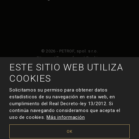
© 2026 - PETROF, spol. s r.o.
Sitemap
|
Terms of use
|
Cookies
ESTE SITIO WEB UTILIZA
Este sitio web está protegido por Google ReCAPTCHA
COOKIES
y está sujeto a la política de privacidad de
y
Términos de servicio de Google
.
Solicitamos su permiso para obtener datos
estadísticos de su navegación en esta web, en
cumplimiento del Real Decreto-ley 13/2012. Si
HECHO POR
continúa navegando consideramos que acepta el
uso de cookies.
Más información
OK