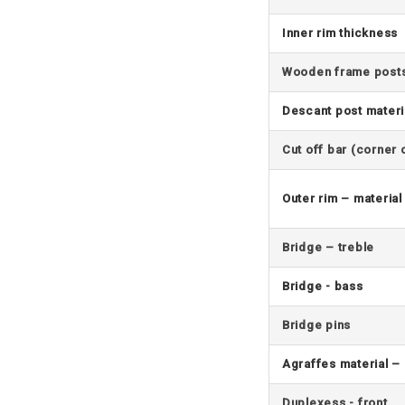
Inner rim thickness
Wooden frame post
Descant post materi
Cut off bar (corner 
Outer rim – material
Bridge – treble
Bridge - bass
Bridge pins
Agraffes material –
Duplexess - front