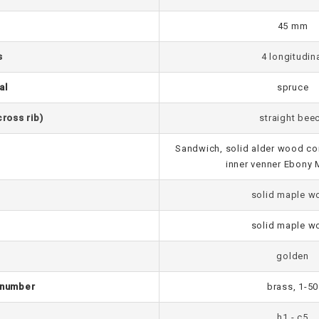
45 mm
s
4 longitudin
al
spruce
cross rib)
straight bee
Sandwich, solid alder wood co
inner venner Ebony
solid maple w
solid maple w
golden
 number
brass, 1-50
h1 - c5