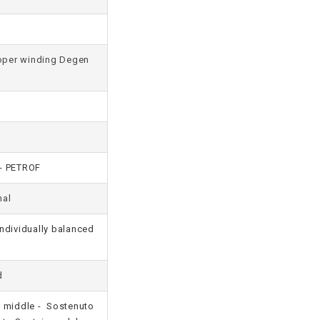
ooper winding Degen
- PETROF
nal
ndividually balanced
d
, middle - Sostenuto