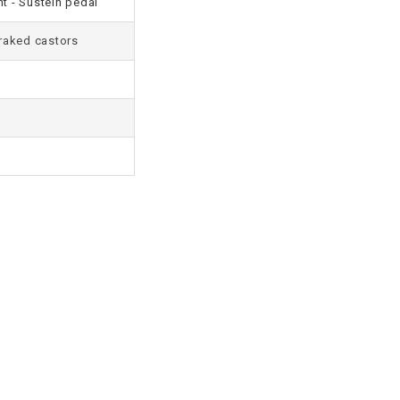
t - Sustein pedal
braked castors