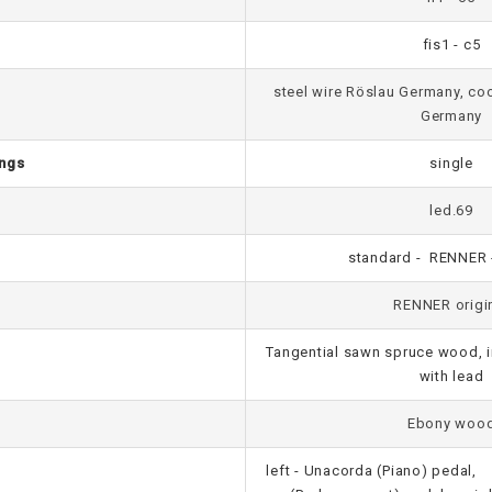
fis1 - c5
steel wire Röslau Germany, c
Germany
ings
single
led.69
standard - RENNER 
RENNER origi
Tangential sawn spruce wood, i
with lead
Ebony woo
left - Unacorda (Piano) pedal