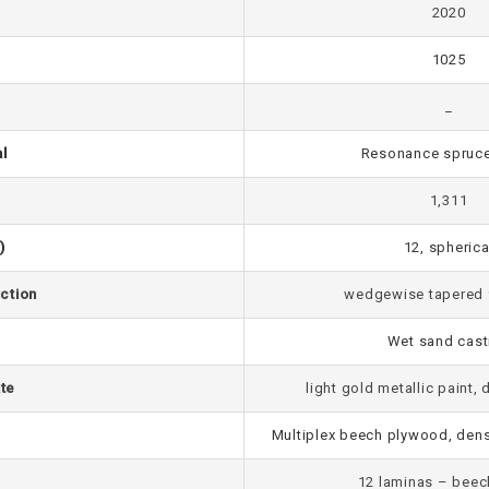
2020
1025
_
l
Resonance spruc
1,311
)
12, spherica
ction
wedgewise tapered 
Wet sand cast
ate
light gold metallic paint,
Multiplex beech plywood, dens
12 laminas – beech