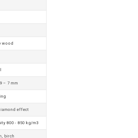
e wood
l
9 – 7 mm
ing
 diamond effect
ity 800 - 850 kg/m3
, birch