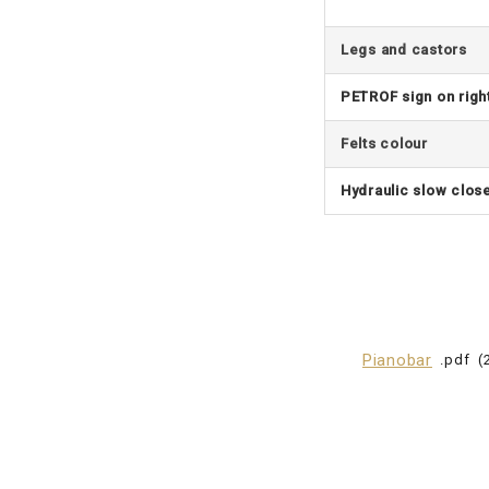
Legs and castors
PETROF sign on right
Felts colour
Hydraulic slow clos
Pianobar
pdf