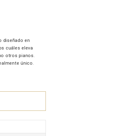
no diseñado en
os cuáles eleva
o otros pianos.
ealmente único.