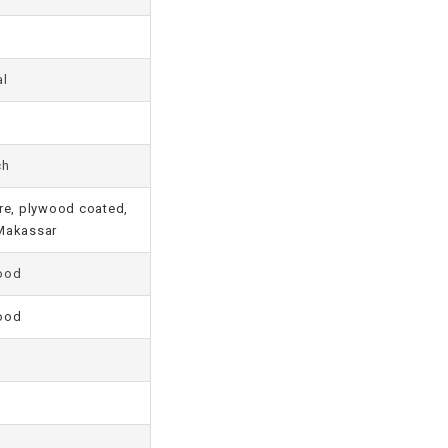
al
ch
re, plywood coated,
 Makassar
ood
ood