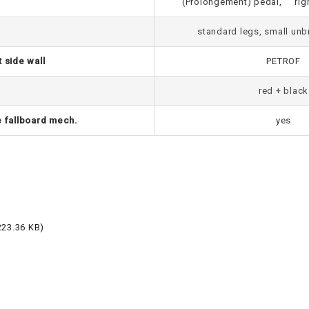
(Prolongement) pedal, righ
standard legs, small un
 side wall
PETROF
red + black
e fallboard mech.
yes
223.36 KB