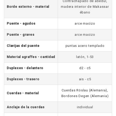
Contrachapado de abedul,
Borde externo - material
madera interior de Makassar
ébano
Puente - agudos
arce macizo
Puente - graves
arce macizo
Clavijas del puente
puntas acero templado
Material agraffes - cantidad
latón, 1-53
Duplexes - delantero
d2 - c5
Duplexes - trasero
ais - c5
Cuerdas Röslau (Alemania),
Cuerdas - material
Bordones Degen (Alemania)
Anclaje de la cuerdas
individual