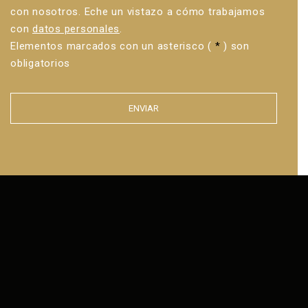
con nosotros. Eche un vistazo a cómo trabajamos
con
datos personales
.
Elementos marcados con un asterisco (
*
) son
obligatorios
ENVIAR
Error al
enviar el
formulario.