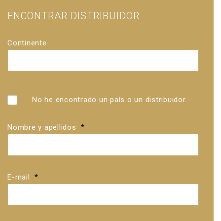
ENCONTRAR DISTRIBUIDOR
Continente
País
Distribuidores
No he encontrado un país o un distribuidor.
Nombre y apellidos
*
E-mail
*