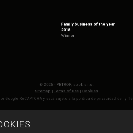
Family business of the year
2018
Winner
© 2026 - PETROF, spol. s r.o.
Sitemap
|
Terms of use
|
Cookies
por Google ReCAPTCHA y está sujeto a la política de privacidad de
y
Té
OOKIES
HECHO POR