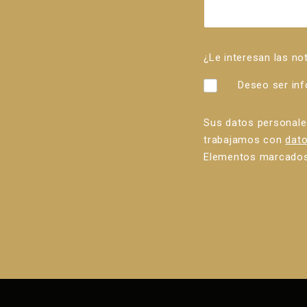
¿Le interesan las no
Deseo ser in
Sus datos personale
trabajamos con
dato
Elementos marcados 
Error al
enviar el
formulario.