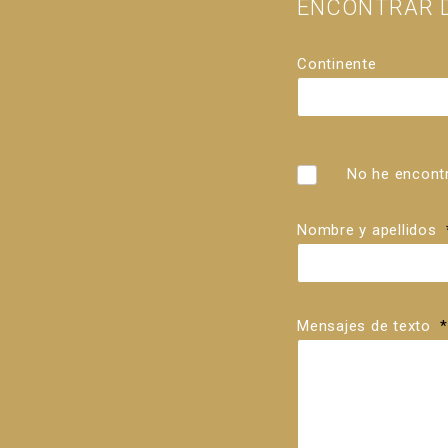
ENCONTRAR D
Continente
País
Distribuidores
No he encontr
Nombre y apellidos
Mensajes de texto