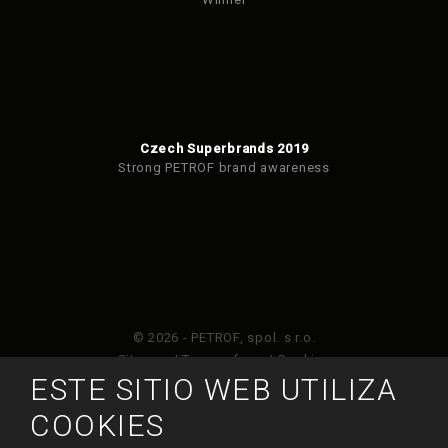
Czech Superbrands 2019
Strong PETROF brand awareness
© 2026 - PETROF, spol. s r.o.
Sitemap
|
Terms of use
|
Cookies
ESTE SITIO WEB UTILIZA
Este sitio web está protegido por Google ReCAPTCHA
COOKIES
y está sujeto a la política de privacidad de