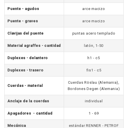
Puente - agudos
arce macizo
Puente - graves
arce macizo
Clavijas del puente
puntas acero templado
Material agraffes - cantidad
latón, 1-50
Duplexes - delantero
h1 - c5
Duplexes - trasero
fis1 - c5
Cuerdas Röslau (Alemania),
Cuerdas - material
Bordones Degen (Alemania)
Anclaje de la cuerdas
individual
Apagadores - cantidad
1 - 69
Mecánica
estándar RENNER - PETROF