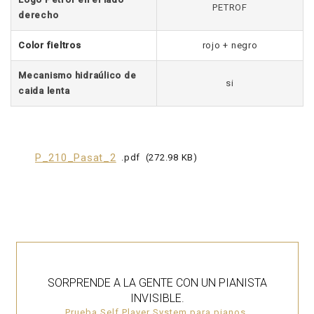
PETROF
derecho
Color fieltros
rojo + negro
Mecanismo hidraúlico de
si
caida lenta
P_210_Pasat_2
pdf
272.98 KB
SORPRENDE A LA GENTE CON UN PIANISTA
INVISIBLE.
Prueba Self Player System para pianos.