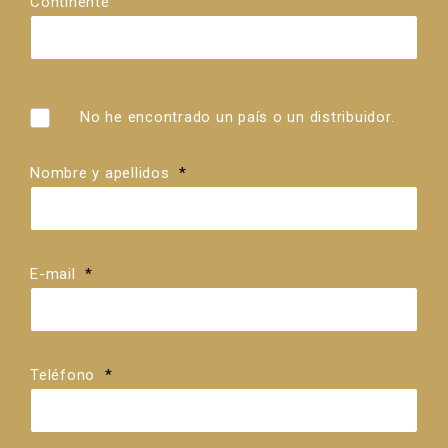
Continente
País
Distribuidores
No he encontrado un país o un distribuidor.
Nombre y apellidos
*
E-mail
*
Teléfono
*