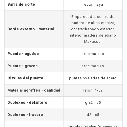
Barra de corte
recto, haya
Emparedado, centro de
madera de aliso maciza,
Borde externo - material
contrachapado exterior,
interior madera de ébano
Makassar
Puente - agudos
arce macizo
Puente - graves
arce macizo
Clavijas del puente
puntas ovaladas de acero
Material agraffes - cantidad
latón, 1-59
Duplexes - delantero
gis2 - c5
Duplexes - trasero
d2 - c5
Cuerdas Röslau (Alemania),