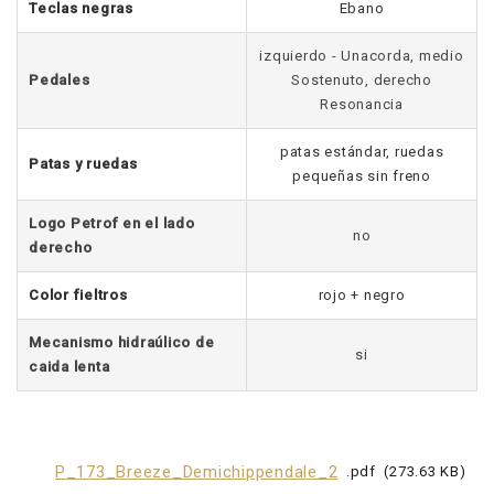
Teclas negras
Ebano
izquierdo - Unacorda, medio
Pedales
Sostenuto, derecho
Resonancia
patas estándar, ruedas
Patas y ruedas
pequeñas sin freno
Logo Petrof en el lado
no
derecho
Color fieltros
rojo + negro
Mecanismo hidraúlico de
si
caida lenta
P_173_Breeze_Demichippendale_2
pdf
273.63 KB