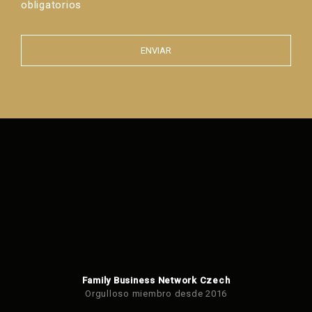
obligatorios
ENVIAR
Error al
enviar el
formulario.
Family Business Network Czech
Orgulloso miembro desde 2016