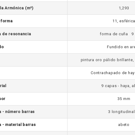
bla Armónica (m²)
1,293
 forma
11, esféric
a de resonancia
forma de cuña 9 
do
Fundido en ar
pintura oro pálido brillante
Contrachapado de hay
rial
9 capas - haya, 
sor
35 mm
a - número barras
3 longitudina
 - material barras
abeto