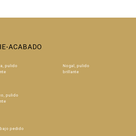
CIE-ACABADO
a, pulido
Nogal, pulido
ante
brillante
co, pulido
ante
bajo pedido