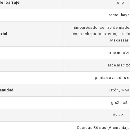
del barraje
none
recto, haya
Emparedado, centro de mader
rial
contrachapado exterior, inter
Makassar
arce maciz
arce maciz
puntas ovaladas d
cantidad
latón, 1-59
o
gis2 - c5
d2 - c5
Cuerdas Röslau (Alemania)