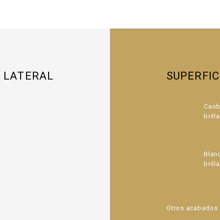
A LATERAL
SUPERFI
Caob
brill
Blan
brill
Otros acabados 