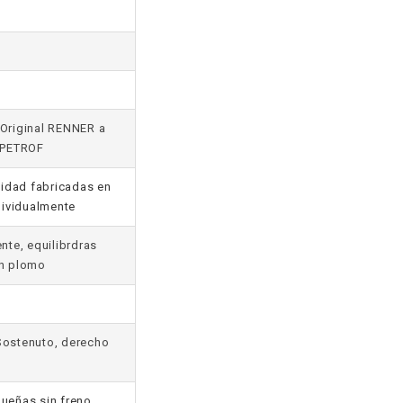
 Original RENNER a
-PETROF
lidad fabricadas en
dividualmente
nte, equilibrdras
on plomo
Sostenuto, derecho
a
queñas sin freno