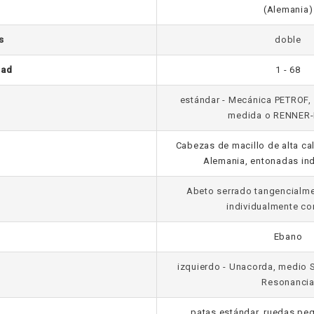
(Alemania)
s
doble
dad
1 - 68
estándar - Mecánica PETROF,
medida o RENNER
Cabezas de macillo de alta ca
Alemania, entonadas in
Abeto serrado tangencialme
individualmente c
Ebano
izquierdo - Unacorda, medio 
Resonanci
patas estándar, ruedas pe