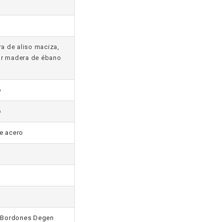
a de aliso maciza,
ior madera de ébano
o
o
e acero
, Bordones Degen