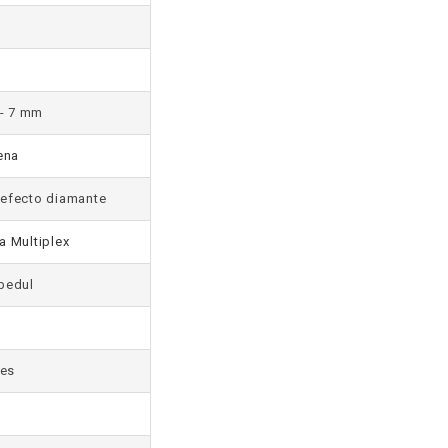
a
- 7 mm
ena
, efecto diamante
a Multiplex
abedul
les