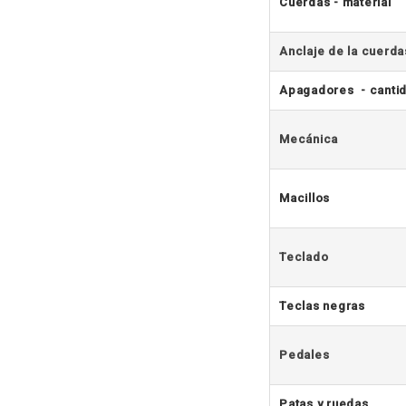
Cuerdas - material
Anclaje de la cuerda
Apagadores - canti
Mecánica
Macillos
Teclado
Teclas negras
Pedales
Patas y ruedas