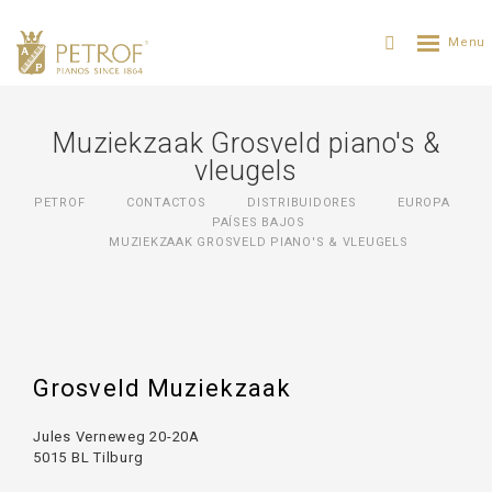
Muziekzaak Grosveld piano's &
vleugels
PETROF
CONTACTOS
DISTRIBUIDORES
ЕUROPA
PAÍSES BAJOS
MUZIEKZAAK GROSVELD PIANO'S & VLEUGELS
Grosveld Muziekzaak
Jules Verneweg 20-20A
5015 BL Tilburg