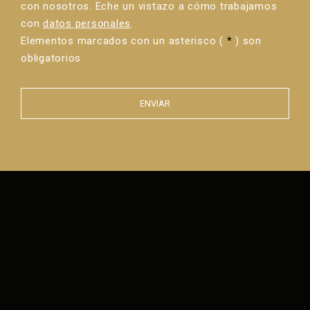
con nosotros. Eche un vistazo a cómo trabajamos
con
datos personales
.
Elementos marcados con un asterisco (
*
) son
obligatorios
ENVIAR
Error al
enviar el
formulario.