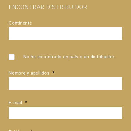
ENCONTRAR DISTRIBUIDOR
Continente
País
Distribuidores
No he encontrado un país o un distribuidor.
Nombre y apellidos
*
E-mail
*