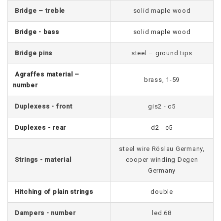
Bridge – treble
solid maple wood
Bridge - bass
solid maple wood
Bridge pins
steel – ground tips
Agraffes material –
brass, 1-59
number
Duplexess - front
gis2 - c5
Duplexes - rear
d2 - c5
steel wire Röslau Germany,
Strings - material
cooper winding Degen
Germany
Hitching of plain strings
double
Dampers - number
led.68