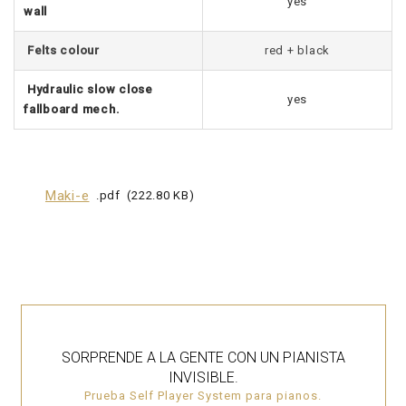
yes
wall
Felts colour
red + black
Hydraulic slow close
yes
fallboard mech.
Maki-e
pdf
222.80 KB
SORPRENDE A LA GENTE CON UN PIANISTA
INVISIBLE.
Prueba Self Player System para pianos.