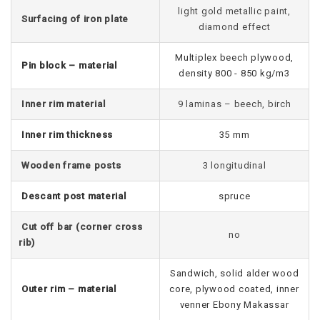
light gold metallic paint,
Surfacing of iron plate
diamond effect
Multiplex beech plywood,
Pin block – material
density 800 - 850 kg/m3
Inner rim material
9 laminas – beech, birch
Inner rim thickness
35 mm
Wooden frame posts
3 longitudinal
Descant post material
spruce
Cut off bar (corner cross
no
rib)
Sandwich, solid alder wood
Outer rim – material
core, plywood coated, inner
venner Ebony Makassar