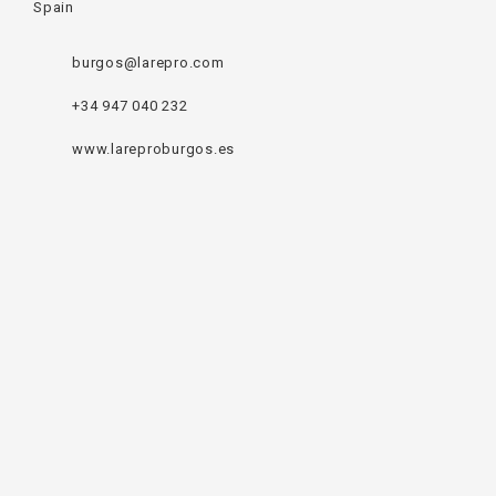
Spain
burgos@larepro.com
+34 947 040 232
www.lareproburgos.es