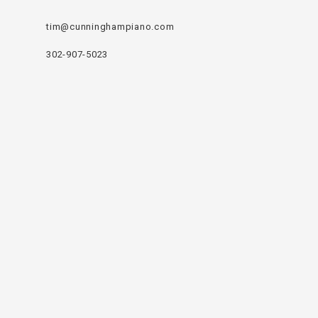
tim@cunninghampiano.com
302-907-5023