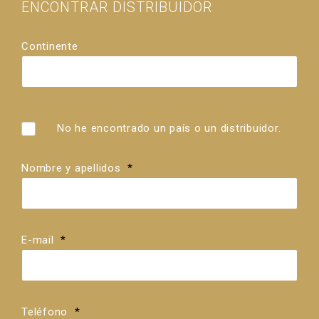
ENCONTRAR DISTRIBUIDOR
Continente
País
Distribuidores
No he encontrado un país o un distribuidor.
Nombre y apellidos
*
E-mail
*
Teléfono
*