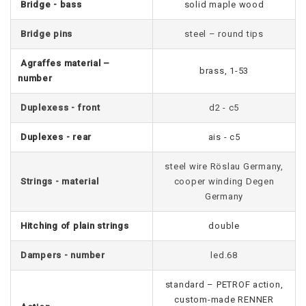
Bridge - bass
solid maple wood
Bridge pins
steel – round tips
Agraffes material –
brass, 1-53
number
Duplexess - front
d2 - c5
Duplexes - rear
ais - c5
steel wire Röslau Germany,
Strings - material
cooper winding Degen
Germany
Hitching of plain strings
double
Dampers - number
led.68
standard – PETROF action,
custom-made RENNER