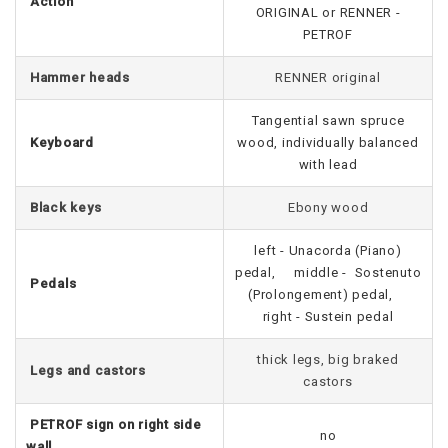
Action
ORIGINAL or RENNER -
PETROF
Hammer heads
RENNER original
Tangential sawn spruce
Keyboard
wood, individually balanced
with lead
Black keys
Ebony wood
left - Unacorda (Piano)
pedal, middle - Sostenuto
Pedals
(Prolongement) pedal,
right - Sustein pedal
thick legs, big braked
Legs and castors
castors
PETROF sign on right side
no
wall