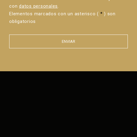
con
datos personales
.
Elementos marcados con un asterisco (
*
) son
obligatorios
ENVIAR
Error al
enviar el
formulario.