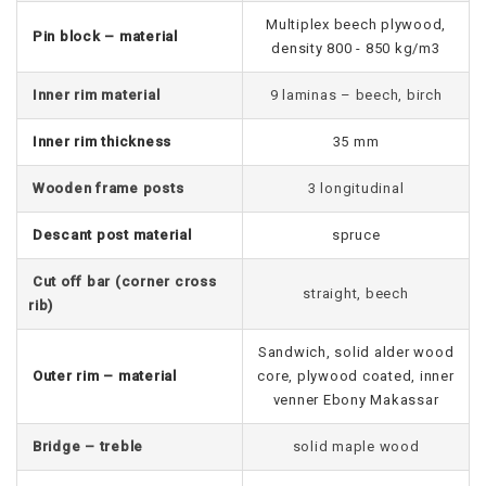
Multiplex beech plywood,
Pin block – material
density 800 - 850 kg/m3
Inner rim material
9 laminas – beech, birch
Inner rim thickness
35 mm
Wooden frame posts
3 longitudinal
Descant post material
spruce
Cut off bar (corner cross
straight, beech
rib)
Sandwich, solid alder wood
Outer rim – material
core, plywood coated, inner
venner Ebony Makassar
Bridge – treble
solid maple wood